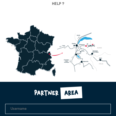
HELP ?
area
Partner