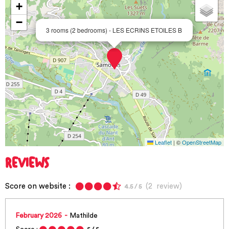
+
−
3 rooms (2 bedrooms) - LES ECRINS ETOILES B
Leaflet
|
©
OpenStreetMap
REVIEWS
Score on website :
(
2
review
)
4.5
/ 5
February 2026
Mathilde